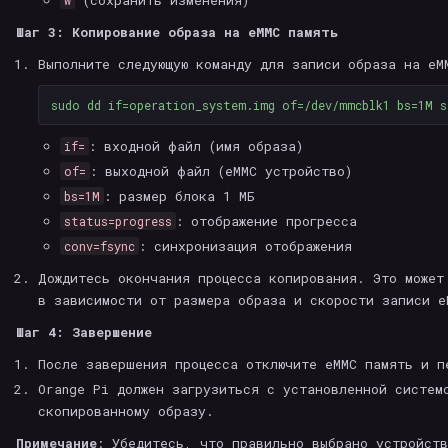
(сохранить изменения)
w
Шаг 3: Копирование образа на eMMC память
Выполните следующую команду для записи образа на eM
sudo dd 
if
=
operation_system.img 
of
=
/dev/mmcblk1 
bs
=
1M 
s
: входной файл (имя образа)
if=
: выходной файл (eMMC устройство)
of=
: размер блока 1 МБ
bs=1M
: отображение прогресса
status=progress
: синхронизация отображения
conv=fsync
Дождитесь окончания процесса копирования. Это может
в зависимости от размера образа и скорости записи e
Шаг 4: Завершение
После завершения процесса отключите eMMC память и п
Orange Pi должен загрузиться с установленной систем
скопированному образу.
Примечание
: Убедитесь, что правильно выбрано устройств