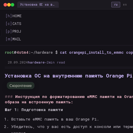
Установка ОС на внутреннюю память Orange Pi cm4 — this_is_the_way
ru
en
[h]
HOME
[c]
CATS
[p]
PROJ
[m]
MAIL
root
@
4stm4
:
~/hardware
$
cat orangepi_install_to_emmc co
28.09.2024
hardware
~2min read
Установка ОС на внутреннюю память Orange Pi
Скорочтение
Инструкция по форматированию eMMC памяти на Ora
образа на встроенную память:
Шаг 1: Подготовка памяти
Вставьте eMMC память в ваш Orange Pi.
Убедитесь, что у вас есть доступ к консоли или терм