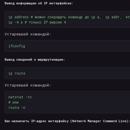
Вывод информации об IP интерфейсах:
ip address 
# можно сокращать команду до ip a,  ip addr,  et
ip 
-4
 a 
# только IP версии 4
Устаревшей командой:
Вывод сведений о маршрутизации:
Устаревшей командой:
netstat 
-rn
# или
route 
-n
Как назначить IP-адрес интерфейсу (Network Manager Command Line)