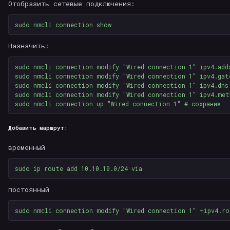
Отобразить сетевые подключения:
sudo 
Назначить:
sudo 
nmcli connection modify 
"Wired connection 1"
sudo 
nmcli connection modify 
"Wired connection 1"
sudo 
nmcli connection modify 
"Wired connection 1"
 ipv4.dns
sudo 
nmcli connection modify 
"Wired connection 1"
sudo 
nmcli connection up 
"Wired connection 1"
# сохраним
Добавить маршрут:
временный
sudo 
постоянный
sudo 
nmcli connection modify 
"Wired connection 1"
 +ipv4.ro