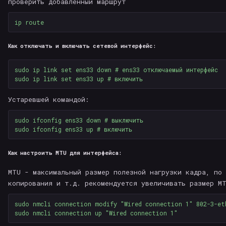
проверить добавленный маршрут
Как отключать и включать сетевой интерфейс:
sudo 
ip 
link set 
ens33 down 
# ens33 отключаемый интерфейс
sudo 
ip 
link set 
ens33 up 
# включить
Устаревшей командой:
sudo 
ifconfig ens33 down 
# выключить
sudo 
ifconfig ens33 up 
# включить
Как настроить MTU для интерфейса:
MTU - максимальный размер полезной нагрузки кадра, по 
копирования и т.д. рекомендуется увеличивать размер MT
sudo 
nmcli connection modify 
"Wired connection 1"
sudo 
nmcli connection up 
"Wired connection 1"