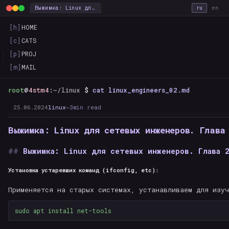
Выжимка: Linux для сетевых инженеров. Глава 2. Базовая конфигурация сети в Linux. — this_is_the_way
ru
en
[h]
HOME
[c]
CATS
[p]
PROJ
[m]
MAIL
root
@
4stm4
:
~/linux
$
cat linux_engineers_02.md
25.06.2024
linux
~3min read
Выжимка: Linux для сетевых инженеров. Глава
Выжимка: Linux для сетевых инженеров. Глава 
Установка устаревших команд (ifconfig, etc):
Применяется на старых системах, устанавливаем для изуч
sudo 
apt 
install 