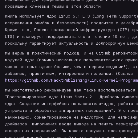
посвящены ключевым темам в этой области.
Книга использует ядро Linux 6.1 LTS (Long Term Support
исправления ошибок и безопасности) продлится с декабря
Кроме того, Проект гражданской инфраструктуры (CIP) пр
LTS) и планирует поддерживать его в течение 10 лет, до
поскольку гарантирует актуальность и долгосрочную ценн
Мы верим в практический подход, и на GitHub-репозитори
модулей ядра (помимо нескольких пользовательских прило
число которых вдвое больше, чем в первом издании!), чт
забавным, практичным, интересным и полезным. (Ссылка:
https://github.com/PacktPublishing/Linux-Kernel-Progra
Мы настоятельно рекомендуем вам также воспользоваться 
“Программирование ядра Linux Часть 2 – Драйверы символ
ядра: Создание интерфейсов пользователя-ядро, работа 
устройств и обработка аппаратных прерываний”. Это прев
начинающих, ориентированное на индустрию, для написани
драйверов, выполнения ввода-вывода на память перифери
аппаратных прерываний. Вы можете получить электронную 
печатной копией, или же найти эту электронную книгу в 