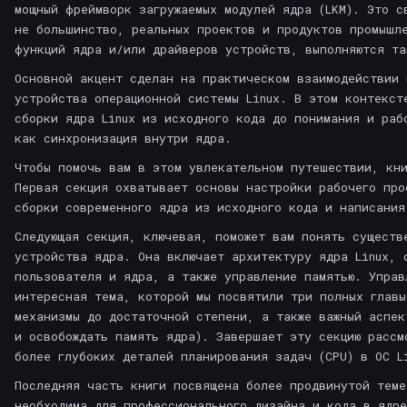
мощный фреймворк загружаемых модулей ядра (LKM). Это с
не большинство, реальных проектов и продуктов промышл
функций ядра и/или драйверов устройств, выполняются та
Основной акцент сделан на практическом взаимодействии 
устройства операционной системы Linux. В этом контекст
сборки ядра Linux из исходного кода до понимания и раб
как синхронизация внутри ядра.
Чтобы помочь вам в этом увлекательном путешествии, кни
Первая секция охватывает основы настройки рабочего про
сборки современного ядра из исходного кода и написания
Следующая секция, ключевая, поможет вам понять существ
устройства ядра. Она включает архитектуру ядра Linux, 
пользователя и ядра, а также управление памятью. Управ
интересная тема, которой мы посвятили три полных главы
механизмы до достаточной степени, а также важный аспек
и освобождать память ядра). Завершает эту секцию рассм
более глубоких деталей планирования задач (CPU) в ОС L
Последняя часть книги посвящена более продвинутой теме
необходима для профессионального дизайна и кода в ядре