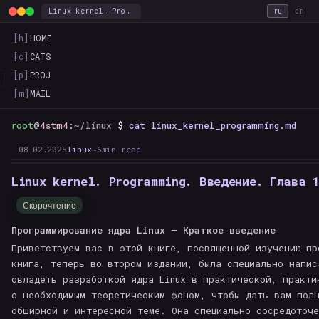
Linux kernel. Programming. Введение. Глава 1. — this_is_the_way
ru
en
[h]
HOME
[c]
CATS
[p]
PROJ
[m]
MAIL
root
@
4stm4
:
~/linux
$
cat linux_kernel_programming.md
08.02.2025
linux
~6min read
Linux kernel. Programming. Введение. Глава 
Скорочтение
Программирование ядра Linux – Краткое введение
Приветствуем вас в этой книге, посвященной изучению пр
книга, теперь во втором издании, была специально напис
овладеть разработкой ядра Linux в практической, практи
с необходимым теоретическим фоном, чтобы дать вам пол
обширной и интересной теме. Она специально сосредоточе