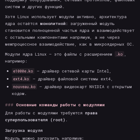
систем и других функций.
Хотя Linux использует модули активно, архитектура
ядра остаётся
монолитной
: загруженный модуль
становится полноценной частью ядра и взаимодействует
с остальными компонентами напрямую, а не через
межпроцессное взаимодействие, как в микроядерных ОС.
Модули ядра Linux — это файлы с расширением
,
.ko
например:
— драйвер сетевой карты Intel,
e1000e.ko
— драйвер файловой системы ext4,
ext4.ko
— драйвер видеокарт NVIDIA с открытым
nouveau.ko
кодом.
Основные команды работы с модулями
Для работы с модулями требуются
права
суперпользователя (root)
.
Загрузка модуля
Модуль можно загрузить напрямую: