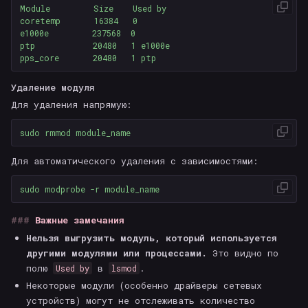
Module         Size    Used by

coretemp       16384   0

e1000e         237568  0

ptp            20480   1 e1000e

Удаление модуля
Для удаления напрямую:
sudo 
Для автоматического удаления с зависимостями:
sudo 
modprobe 
-r
Важные замечания
Нельзя выгрузить модуль, который используется
другими модулями или процессами.
Это видно по
полю
в
.
Used by
lsmod
Некоторые модули (особенно драйверы сетевых
устройств) могут не отслеживать количество