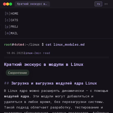
Краткий экскурс в модули в Linux — this_is_the_way
ru
en
[h]
HOME
[c]
CATS
[p]
PROJ
[m]
MAIL
root
@
4stm4
:
~/linux
$
cat linux_modules.md
10.06.2025
linux
~2min read
Краткий экскурс в модули в Linux
Скорочтение
Загрузка и выгрузка модулей ядра Linux
В Linux ядро можно расширять динамически — с помощью
модулей ядра
. Эти модули могут добавляться и
удаляться в любое время, без перезагрузки системы.
Такой подход облегчает разработку, тестирование и
поддержку оборудования, сетевых протоколов, файловых