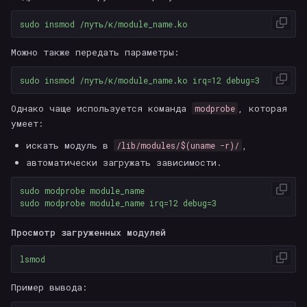
sudo 
Можно также передать параметры:
sudo 
insmod /путь/к/module_name.ko 
irq
=
12 
debug
=
Однако чаще используется команда
, которая
modprobe
умеет:
искать модуль в
,
/lib/modules/$(uname -r)/
автоматически загружать зависимости.
sudo 
sudo 
modprobe module_name 
irq
=
12 
debug
=
Просмотр загруженных модулей
Пример вывода: