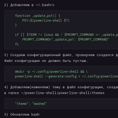
2) Добавляем в ~/.bashrc
    function _update_ps1() {

        PS1=$(powerline-shell $?)

    }

    if [[ $TERM != linux && ! $PROMPT_COMMAND =~ _update_ps
        PROMPT_COMMAND="_update_ps1; $PROMPT_COMMAND"

3) Создаём конфигурационный файл, проверяем создался ф
Файл конфигурации не должен быть пустым.
    mkdir -p ~/.config/powerline-shell && \

4) Добавляем(изменяем) тему в файл конфигурации, созда
в папке ~/powerline-shell/powerline-shell/themes
5) Обновляем bash