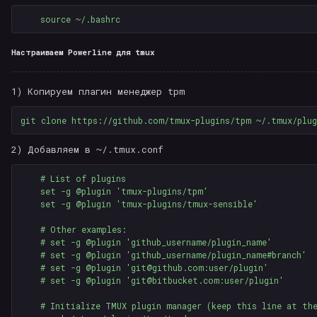
Настраиваем Powerline для tmux
1) Копируем плагин менеджер tpm
2) Добавляем в ~/.tmux.conf
    # List of plugins

    set -g @plugin 'tmux-plugins/tpm'

    set -g @plugin 'tmux-plugins/tmux-sensible'

    # Other examples:

    # set -g @plugin 'github_username/plugin_name'

    # set -g @plugin 'github_username/plugin_name#branch'

    # set -g @plugin 'git@github.com:user/plugin'

    # set -g @plugin 'git@bitbucket.com:user/plugin'

    # Initialize TMUX plugin manager (keep this line at th