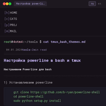
Настройка powerline в bash и tmux — this_is_the_way
ru
en
[h]
HOME
[c]
CATS
[p]
PROJ
[m]
MAIL
root
@
4stm4
:
~/tools
$
cat tmux_bash_themes.md
04.01.2024
tools
~2min read
Настройка powerline в bash и tmux
Настраиваем Powerline для bash
1) Устанавливаем powerline
    git clone https://github.com/b-ryan/powerline-shell

    cd powerline-shell
